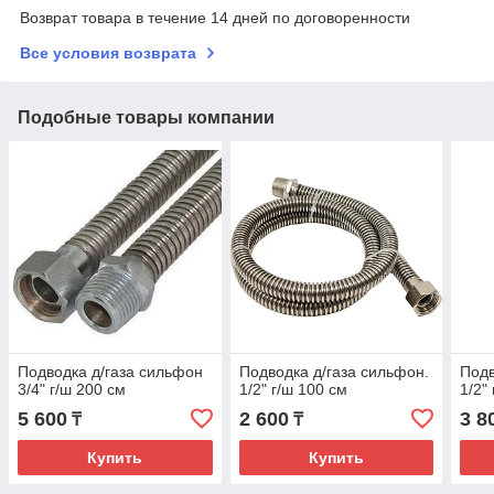
Возврат товара в течение 14 дней по договоренности
Все условия возврата
Подобные товары компании
Подводка д/газа сильфон
Подводка д/газа сильфон.
Подв
3/4" г/ш 200 см
1/2" г/ш 100 см
1/2"
5 600
2 600
3 8
₸
₸
Купить
Купить