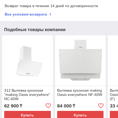
Возврат товара в течение 14 дней по договоренности
Все условия возврата
Подобные товары компании
312 Вытяжка кухонная
Вытяжка кухонная making
Вытя
"making Oasis everywhere"
Oasis everywhere NF-60W
Oasi
NC-60W
(F)
62 900
84 000
33 
₸
₸
Купить
Купить