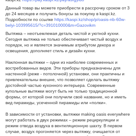
Данный товар вы можете приобрести в рассрочку сроком от 3
до 24 месяцев и получить бонусы за покупку в kaspi.kz.
Подробности по ссылке
https://kaspi.kz/shop/p/oasis-nb-60w-
belyi-103995615/?c=391010000&m=Gazovikm
Вытяжка – неотъемлемая деталь чистой и уютной кухни.
Сегодня вытяжка не только обеспечивает чистый воздух и
порядок, но и является значимым атрибутом декора и
освещения, дополняет стиль и дизайн кухни.
Наклонная вытяжки – одни из наиболее современных и
востребованных видов. Эти приборы предназначены для
настенной (реже - потолочной) установки, они практичны и
привлекательны внешне, что позволяет сделать вытяжку
достойной частью кухонного интерьера. Современные
купольные вытяжки могут быть не только традиционной
формы, от которой они получили своё название, но и иметь
вид пирамиды, усеченной пирамиды или «полки».
В зависимости от установки, вытяжки making oasis everywhere
могут работать в двух режимах – режим рециркуляции и
режим отвода воздуха в вентиляционную шахту. В первом
случае, воздух прогоняется через вытяжку, очищается от