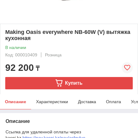
Making Oasis everywhere NB-60W (V) вытяжка
кухонная
В наличии
Код: 000010409
Розница
92 200
₸
Купить
Описание
Характеристики
Доставка
Оплата
Усл
Описание
Ссылка для удаленной оплаты через
kaspi.kz
https://pay.kaspi.kz/pay/asfgyluo