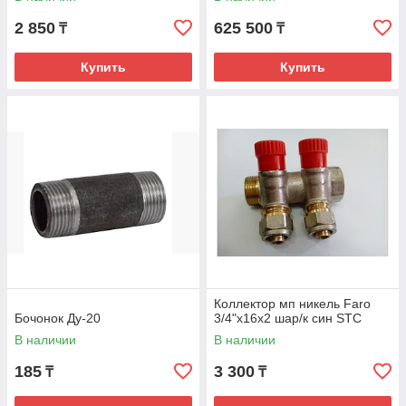
2 850
625 500
₸
₸
Купить
Купить
Коллектор мп никель Faro
Бочонок Ду-20
3/4"х16х2 шар/к син STC
В наличии
В наличии
185
3 300
₸
₸