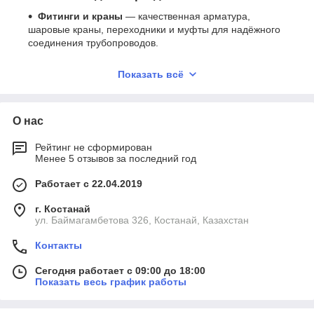
Фитинги и краны
— качественная арматура,
шаровые краны, переходники и муфты для надёжного
соединения трубопроводов.
Дымоходы и элементы дымоходов
— модульные
Показать всё
секции, переходники, зонты и хомуты, необходимые
для безопасного отвода продуктов сгорания.
Коллекторы и распредсистемы
—
распределительные узлы и гидрострелки для
О нас
отопительных контуров, обеспечивающие баланс
расхода теплоносителя.
Рейтинг не сформирован
Менее 5 отзывов за последний год
Манометры, регуляторы и напоромеры
—
контроль параметров давления, расхода и
Работает с 22.04.2019
температуры для безопасной работы оборудования.
г. Костанай
Запасные части
— комплектующие к котлам,
ул. Баймагамбетова 326, Костанай, Казахстан
горелкам, бойлерам: сервоприводы, генераторы,
защитные группы, фильтры и др.
Контакты
Сантехника и насосные группы
— все элементы,
необходимые при монтаже систем отопления и
Сегодня работает с 09:00 до 18:00
Показать весь график работы
горячего водоснабжения.