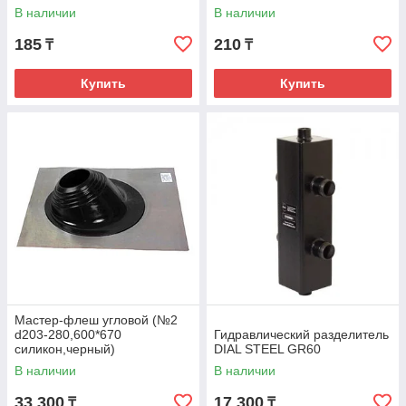
В наличии
В наличии
185
210
₸
₸
Купить
Купить
Мастер-флеш угловой (№2
d203-280,600*670
Гидравлический разделитель
силикон,черный)
DIAL STEEL GR60
В наличии
В наличии
33 300
17 300
₸
₸