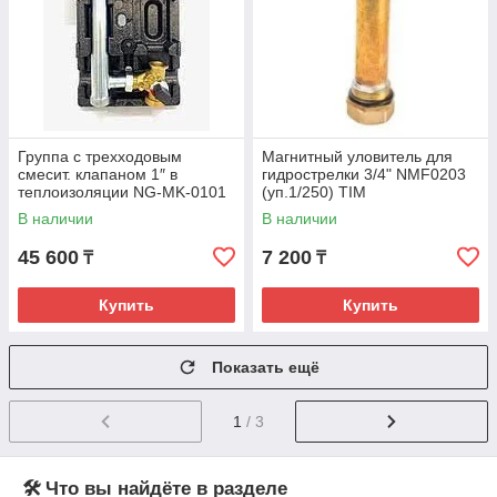
Группа с трехходовым
Магнитный уловитель для
смесит. клапаном 1″ в
гидрострелки 3/4" NMF0203
теплоизоляции NG-MK-0101
(уп.1/250) TIM
(уп.1/4) TIM
В наличии
В наличии
45 600
7 200
₸
₸
Купить
Купить
Показать ещё
1
/ 3
🛠 Что вы найдёте в разделе